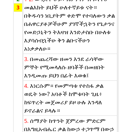
መልእክት ይህች ሁለተኛይቱ ናት።
3
በቅዱሳን ነቢያትም ቀድሞ የተባለውን ቃል
በሐዋርያቶቻችሁም ያገኛችኋትን የጌታንና
የመድኃኒትን ትእዛዝ እንድታስቡ በሁለቱ
እያሳሰብኋችሁ ቅን ልቡናችሁን
አነቃቃለሁ።
በመጨረሻው ዘመን እንደ ራሳቸው
3.
ምኞት የሚመላለሱ ዘባቾች በመዘበት
እንዲመጡ ይህን በፊት እወቁ፤
እነርሱም። የመምጣቱ የተስፋ ቃል
4.
ወዴት ነው? አባቶች ከሞቱባት ጊዜ፥
ከፍጥረት መጀመሪያ ይዞ ሁሉ እንዳለ
ይኖራልና ይላሉ።
ሰማያት ከጥንት ጀምረው ምድርም
5.
በእግዚአብሔር ቃል ከውኃ ተጋጥማ በውኃ