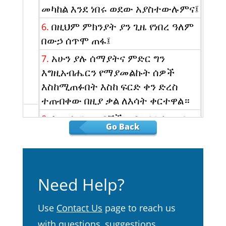
መካከል እንደ ነበሩ ወደው አያስተውሉምና፤
በዚህም ምክንያት ያን ጊዜ የነበረ ዓለም
6.
በውኃ ሰጥሞ ጠፋ፤
አሁን ያሉ ሰማያትና ምድር ግን
7.
እግዚአብሔርን የማያመልኩት ሰዎች
እስከሚጠፉበት እስከ ፍርድ ቀን ድረስ
ተጠብቀው በዚያ ቃል ለእሳት ቀርተዋል።
እናንተ ግን ወዳጆች ሆይ፥ በጌታ ዘንድ
8.
Go Back
አንድ ቀን እንደ ሺህ ዓመት፥ ሺህ ዓመትም
እንደ አንድ ቀን እንደ ሆነ ይህን አንድ ነገር
አትርሱ።
ለአንዳንዶች የሚዘገይ
9.
Need Help?
እንደሚመስላቸው ጌታ ስለ ተስፋ ቃሉ
አይዘገይም፥ ነገር ግን ሁሉ ወደ ንስሐ
Use
Contact Us
page to reach us
እንዲደርሱ እንጂ ማንም እንዳይጠፋ ወዶ
with questions, suggestions,