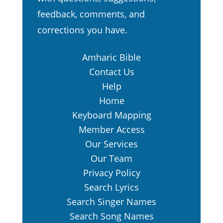
ስም አትጥሩ፥ አትማሉባቸውም፥
feedback, comments, and
አታምልኩአቸውም፥ አትስገዱላቸውም፤
corrections you have.
እስከ ዛሬ ድረስ እንዳደረጋችሁት ወደ
8.
አምላካችሁ ወደ እግዚአብሔር ተጠጉ
Amharic Bible
እንጂ።
Contact Us
እግዚአብሔር ታላላቆችንና ኃይለኞችን
9.
Help
አሕዛብ ከፊታችሁ አስወጥቶአል፤ እስከ
Home
ዛሬም ድረስ ማንም ሊቋቋማችሁ
Keyboard Mapping
አልቻለም።
Member Access
አምላካችሁ እግዚአብሔር እንደ
10.
Our Services
ተናገራችሁ ስለ እናንተ የሚዋጋ እርሱ
Our Team
ነውና ከእናንተ አንዱ ሰው ሺህ ሰውን
Privacy Policy
ያሳድዳል።
Search Lyrics
አምላካችሁን እግዚአብሔርን
11.
Search Singer Names
ትወድዱት ዘንድ ለራሳችሁ እጅግ
Search Song Names