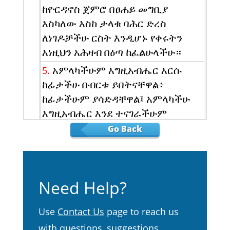
ከዮርዳኖስ ጀምሮ በፀሐይ መግቢያ
እስካለው እስከ ታላቁ ባሕር ድረስ
ለነገዶቻችሁ ርስት እንዲሆኑ የቀሩትን
እነዚህን አሕዛብ በዕጣ ከፈልሁላችሁ።
አምላካችሁም እግዚአብሔር እርሱ
5.
ከፊታችሁ በብርቱ ይበትናቸዋል፥
ከፊታችሁም ያሳድዳቸዋል፤ አምላካችሁ
እግዚአብሔር እንደ ተናገራችሁም
ምድራቸውን ትወርሳላችሁ።
Go Back
ስለዚህም በሙሴ ሕግ መጽሐፍ
6.
የተጻፈውን ሁሉ ለመጠበቅና ለማድረግ
በጣም በርቱ፥ ከእርሱም ወደ ቀኝም ወደ
Need Help?
ግራም ፈቀቅ አትበሉ።
በእናንተ መካከል ወደ ቀሩት ወደ እነዚህ
7.
Use
Contact Us
page to reach us
አሕዛብ አትግቡ፤ የአማልክቶቻቸውንም
with questions, suggestions,