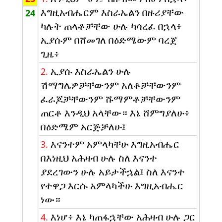
እግዚአብሔርም እስራኤልን በዙሪያቸው
24
ካሉት ጠላቶቻቸው ሁሉ ካሳረፈ በኋላ፥
ኢያሱም በሸመገለ በዕድሜውም ባረጀ
ጊዜ፥
ኢያሱ እስራኤልን ሁሉ
2.
ሽማግሌዎቻቸውንም አለቆቻቸውንም
ፈራጆቻቸውንም ሹማምቶቻቸውንም
ጠርቶ እንዲህ አላቸው። እኔ ሸምግያለሁ፥
በዕድሜም አርጅቻለሁ፤
እናንተም አምላካቸሁ እግዚአብሔር
3.
በእነዚህ አሕዛብ ሁሉ ስለ እናንተ
ያደረገውን ሁሉ አይታችኋል፤ ስለ እናንተ
የተዋጋ እርሱ አምላካችሁ እግዚአብሔር
ነው።
እነሆ፥ እኔ ካጠፋኋቸው አሕዛብ ሁሉ ጋር
4.