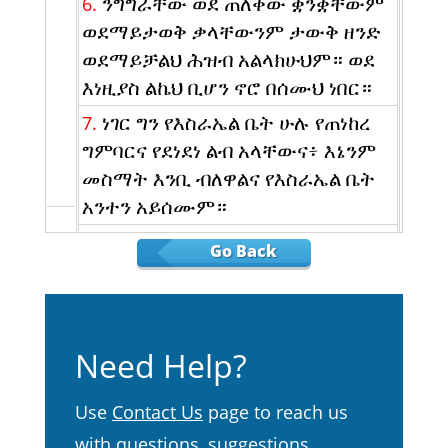
ንግግራቸው ወደ ጠለቀው ቋንቋቸውም
6.
ወደማይታወቅ ቃላቸውንም ታውቅ ዘንድ
ወደማይቻልህ ሕዝብ አልላክሁህም። ወደ
እነዚያስ ልኬህ ቢሆን ኖሮ በሰሙህ ነበር።
ነገር ግን የእስራኤል ቤት ሁሉ የጠነከረ
7.
ግምባርና የደነደነ ልብ አላቸውና፥ እኔንም
መስማት እንቢ ብለዋልና የእስራኤል ቤት
አንተን አይሰሙም።
እነሆ፥ ፊትህን በፊታቸው ግምባርህንም
8.
Go Back
በግምባራቸው አጠንክሬአለሁ።
ከቡላድ ድንጋይ ይልቅ እንዳለ አልማዝ
9.
ግምባርህን አጠንክሬአለሁ፤ እነርሱ ዓመፀኛ
Need Help?
ቤት ቢሆኑ አትፍራቸው፤ ከፊታቸውም
የተነሣ አትደንግጥ።
Use
Contact Us
page to reach us
እርሱም። የሰው ልጅ ሆይ፥ የነገርሁህን
10.
with questions, suggestions,