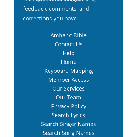
ቃሌን ሁሉ በልብህ ተቀበል በጆሮህም
feedback, comments, and
ስማ።
corrections you have.
ተነሥተህም ወደ ተማረኩ ወደ ወገንህ
11.
ልጆች ሂድ፤ እነርሱም ቢሰሙ ወይም
Amharic Bible
ባይሰሙ። ጌታ እግዚአብሔር እንዲህ ይላል
Contact Us
ብለህ ንገራቸው አለኝ።
Help
መንፈስም አነሣኝ፥ በኋላዬም።
12.
Home
የእግዚአብሔር ክብር ከቦታው ይባረክ የሚል
Keyboard Mapping
የጽኑ ንውጥውጥታ ድምፅ ሰማሁ።
Member Access
የአራቱም እንስሳ ክንፎች እርስ
13.
Our Services
በርሳቸው ሲማቱ፥ በአጠገባቸውም
Our Team
የመንኰራኵሮችን ድምፅ፥ የጽኑውንም
Privacy Policy
ንውጥውጥታ ድምፅ ሰማሁ።
Search Lyrics
መንፈስ አንሥቶ አስወገደኝ፥ እኔም
14.
Search Singer Names
በምሬትና በመንፈሴ ሙቀት ሄድሁ፥
Search Song Names