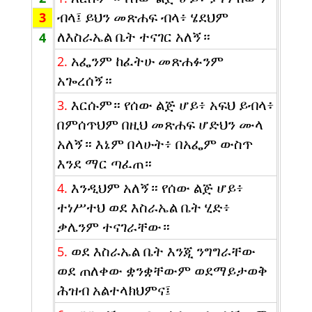
ብላ፤ ይህን መጽሐፍ ብላ፥ ሄደህም
3
ለእስራኤል ቤት ተናገር አለኝ።
4
አፌንም ከፈትሁ መጽሐፉንም
2.
አጐረሰኝ።
እርሱም። የሰው ልጅ ሆይ፥ አፍህ ይብላ፥
3.
በምሰጥህም በዚህ መጽሐፍ ሆድህን ሙላ
አለኝ። እኔም በላሁት፥ በአፌም ውስጥ
እንደ ማር ጣፈጠ።
እንዲህም አለኝ። የሰው ልጅ ሆይ፥
4.
ተነሥተህ ወደ እስራኤል ቤት ሂድ፥
ቃሌንም ተናገራቸው።
ወደ እስራኤል ቤት እንጂ ንግግራቸው
5.
ወደ ጠለቀው ቋንቋቸውም ወደማይታወቅ
ሕዝብ አልተላክህምና፤