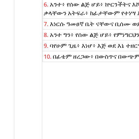
አንተ፥ የሰው ልጅ ሆይ፥ ኵርንችትና 
6.
ቃላቸውን አትፍራ፥ ከፊታቸውም የተነሣ አ
እነርሱ ዓመፀኛ ቤት ናቸውና ቢሰሙ ወ
7.
አንተ ግን፥ የሰው ልጅ ሆይ፥ የምነግርህ
8.
ባየሁም ጊዜ፥ እነሆ፥ እጅ ወደ እኔ ተዘ
9.
በፊቴም ዘረጋው፥ በውስጥና በውጭም ተ
10.