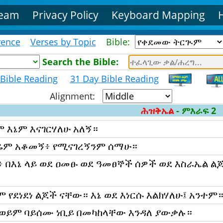
Team
Privacy Policy
Keyboard Mapping
rence
Verses by Topic
Bible:
Search the Bible:
Bible Reading
31 Day Bible Reading
Alignment:
ሕዝቅኤል
- ምእራፍ 2
ም እኔም እናገርሃለሁ አለኝ።
ግሬም አቆመኝ፥ የሚናገረኝንም ሰማሁ።
፥ በእኔ ላይ ወደ ዐመፁ ወደ ዓመፀኞች ሰዎች ወደ እስራኤል ል
ደነደነ ልጆች ናቸው። እኔ ወደ እነርሱ እልክሃለሁ፤ አንተም
ወይም ባይሰሙ ነቢይ በመካከላቸው እንዳለ ያውቃሉ።