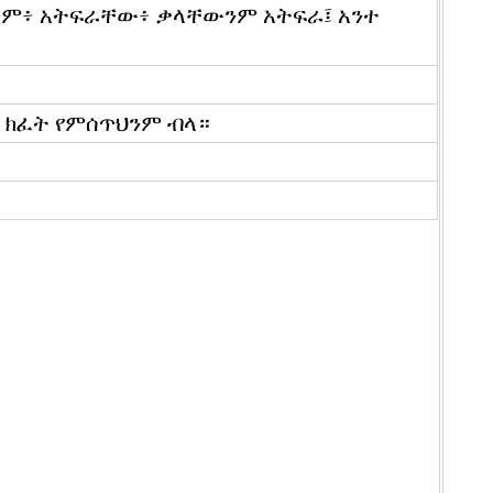
መጥም፥ አትፍራቸው፥ ቃላቸውንም አትፍራ፤ አንተ
ን ክፈት የምሰጥህንም ብላ።