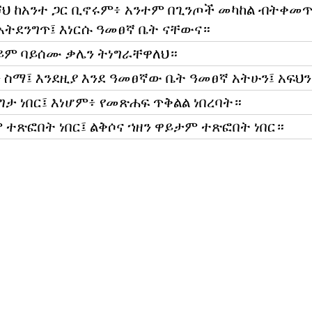
እሾህ ከአንተ ጋር ቢኖሩም፥ አንተም በጊንጦች መካከል ብትቀ
ትደንግጥ፤ እነርሱ ዓመፀኛ ቤት ናቸውና።
ይም ባይሰሙ ቃሌን ትነግራቸዋለህ።
ን ስማ፤ እንደዚያ እንደ ዓመፀኛው ቤት ዓመፀኛ አትሁን፤ አፍህ
ርግታ ነበር፤ እነሆም፥ የመጽሐፍ ጥቅልል ነበረባት።
ጽፎበት ነበር፤ ልቅሶና ኀዘን ዋይታም ተጽፎበት ነበር።