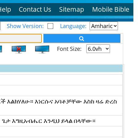
Help
Contact Us
Sitemap
Mobile Bible
Show Version:
Language:
Font Size:
ጆች እልክሃለሁ። እነርሱና አባቶቻቸው እስከ ዛሬ ድረስ
። ጌታ እግዚአብሔር እንዲህ ይላል በላቸው።