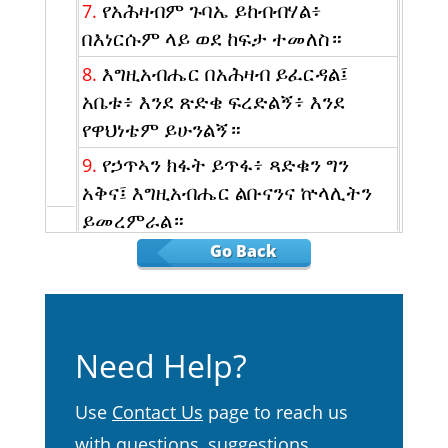
የአሕዛብም ጉባኤ ይከብብሃል፥
7.
በእነርሱም ላይ ወደ ከፍታ ተመለስ።
እግዚአብሔር በአሕዛብ ይፈርዳል፤
8.
አቤቱ፥ እንደ ጽድቄ ፍረድልኝ፥ እንደ
የዋህነቴም ይሁንልኝ።
የኃጥኣን ክፋት ይጥፋ፥ ጻድቁን ግን
9.
አቅና፤ እግዚአብሔር ልቡናንና ኵላሊትን
ይመረምራል።
Go Back
እግዚአብሔር የጽድቅ ጋሻዬ ነው ልበ
10.
ቅኖችን የሚያድናቸው።
እግዚአብሔር የእውነት ዳኛ ነው፥
11.
ኃይለኛም ታጋሽም ነው፥ ሁልጊዜም
Need Help?
አይቈጣም።
ባትመለሱ ግን ሰይፉን ይስላል፥ ቀስቱን
12.
Use
Contact Us
page to reach us
ገተረ አዘጋጀም፤
with questions, suggestions,