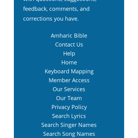
የሞት መሣርያንም አዘጋጀበት፥
13.
feedback, comments, and
ፍላጻዎቹንም የሚቃጠሉ አደረገ።
corrections you have.
እነሆ፥ በዓመፃ ተጨነቀ ጉዳትን ፀነሰ
14.
ኃጢአትንም ወለደ።
Amharic Bible
Contact Us
ጕድጓድን ማሰ ቈፈረም። ባደረገውም
15.
Help
ጕድጓድ ይወድቃል።
Home
ጉዳቱ በራሱ ይመለሳል፥ ዓመፃውም
16.
Keyboard Mapping
በአናቱ ላይ ትወርዳለች።
Member Access
እግዚአብሔርን እንደ ጽድቁ መጠን
17.
Our Services
አመሰግናለሁ፥ ለልዑል እግዚአብሔርም
Our Team
ስም እዘምራለሁ።
Privacy Policy
Search Lyrics
Search Singer Names
Search Song Names