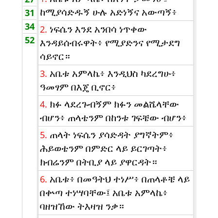
ከሚያሳድዱኝ ሁሉ አድነኝና አውጣኝ፥
31
34
ነፍሴን እንደ አንበሳ ነጥቀው
2.
52
እንዳይሰብሩዋት፥ የሚያድንና የሚታደግ
ሳይኖር።
አቤቱ አምላኬ፥ እንዲህስ ካደረግሁ፥
3.
ዓመፃም በእጄ ቢኖር፥
ክፉ ላደረጉብኝም ክፉን መልሼላቸው
4.
ብሆን፥ ጠላቴንም በከንቱ ገፍቼው ብሆን፥
ጠላት ነፍሴን ያሳድዳት ያግኛትም፥
5.
ሕይወቴንም በምድር ላይ ይርገጣት፥
ክብሬንም በትቢያ ላይ ያዋርዳት።
አቤቱ፥ በመዓትህ ተነሥ፥ በጠላቶቼ ላይ
6.
በቍጣ ተነሣባቸው፤ አቤቱ አምላኬ፥
ባዘዝኸው ትእዛዝ ንቃ።