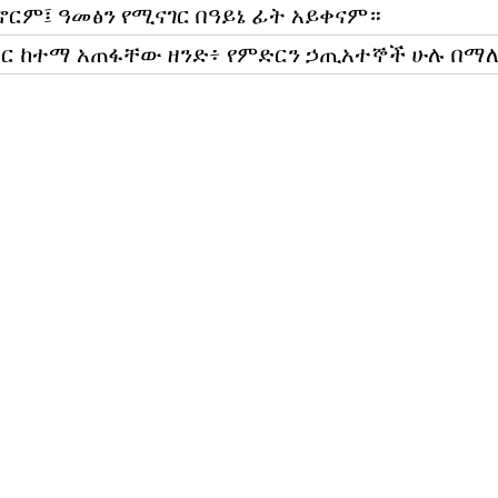
ኖርም፤ ዓመፅን የሚናገር በዓይኔ ፊት አይቀናም።
ር ከተማ አጠፋቸው ዘንድ፥ የምድርን ኃጢአተኞች ሁሉ በማለ