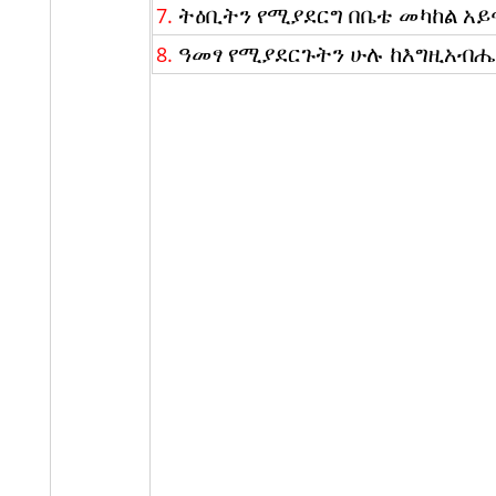
ትዕቢትን የሚያደርግ በቤቴ መካከል አይ
7.
ዓመፃ የሚያደርጉትን ሁሉ ከእግዚአብሔ
8.