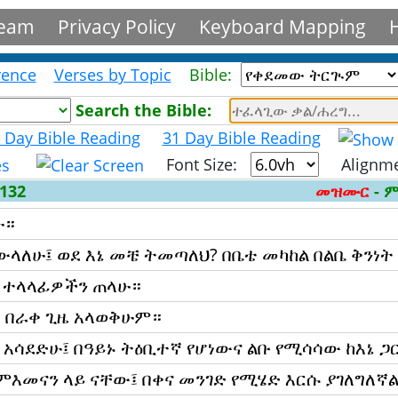
Team
Privacy Policy
Keyboard Mapping
rence
Verses by Topic
Bible:
Search the Bible:
 Day Bible Reading
31 Day Bible Reading
Font Size:
Alignm
,132
መዝሙር
- 
ሁ።
ለሁ፤ ወደ እኔ መቼ ትመጣለህ? በቤቴ መካከል በልቤ ቅንነት
ግ ተላላፊዎችን ጠላሁ።
 በራቀ ጊዜ አላወቅሁም።
አሳደድሁ፤ በዓይኑ ትዕቢተኛ የሆነውና ልቡ የሚሳሳው ከእኔ ጋ
 ምእመናን ላይ ናቸው፤ በቀና መንገድ የሚሄድ እርሱ ያገለግለኛ