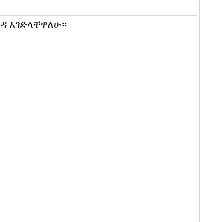
ዳ እገድላቸዋለሁ።