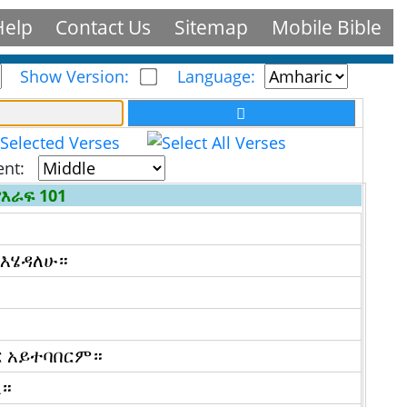
Help
Contact Us
Sitemap
Mobile Bible
Show Version:
Language:
ent:
ምእራፍ 101
 እሄዳለሁ።
ር አይተባበርም።
ል።