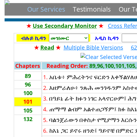
Our Services
Testimonials
Our 
★
Use Secondary Monitor
★
Cross Refe
ብሉይ ኪዳን
አዲስ ኪዳን
★
Read
★
Multiple Bible Versions
62
Chapters
Reading Order:
89,96,100,101,105
89
አቤቱ፥ ምሕረትንና ፍርድን እቀኝልሃለ
1.
96
እዘምራለሁ፥ ንጹሕ መንገዱንም አስተውላ
2.
100
በዓይኔ ፊት ክፉን ነገር አላኖርሁም፤ ሕ
3.
101
ጠማማ ልብም አልተጠጋኝም፤ ክፉ ከእኔ
4.
105
132
ባልንጀራውን በቀስታ የሚያማን እርሱን 
5.
ከእኔ ጋር ይኖሩ ዘንድ፤ ዓይኖቼ በምድር
6.