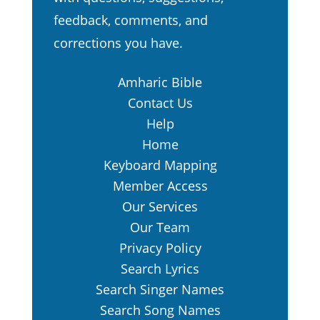
እግዚአብሔር ወዳለውም ቦታ ደረሱ፤
9.
feedback, comments, and
አብርሃምም በዚያ መሠዊያውን ሠራ፥
corrections you have.
እንጨትንም ረበረበ፤ ልጁን ይስሐቅንም
አስሮ በመሠዊያው በእንጨቱ ላይ
Amharic Bible
አጋደመው።
Contact Us
አብርሃምም እጁን ዘረጋ፥ ልጁንም
10.
Help
ያርድ ዘንድ ቢላዋ አነሣ።
Home
Keyboard Mapping
የእግዚአብሔር መልአክም ከሰማይ
11.
Member Access
ጠራና። አብርሃም አብርሃም አለው፤
Our Services
እርሱም። እነሆኝ አለ። እርሱም።
12.
Our Team
በብላቴናው ላይ እጅህን አትዘርጋ፥
Privacy Policy
አንዳችም አታድርግበት፤ አንድ ልጅህን
Search Lyrics
ለእኔ አልከለከልህምና እግዚአብሔርን
Search Singer Names
የምትፈራ እንደ ሆንህ አሁን አውቄአለሁ
Search Song Names
አለ።