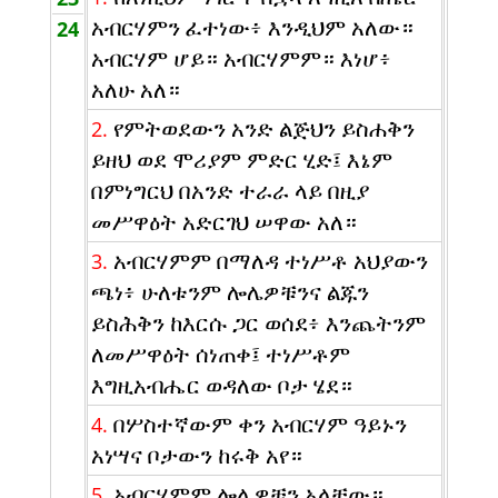
አብርሃምን ፈተነው፥ እንዲህም አለው።
24
አብርሃም ሆይ። አብርሃምም። እነሆ፥
አለሁ አለ።
የምትወደውን አንድ ልጅህን ይስሐቅን
2.
ይዘህ ወደ ሞሪያም ምድር ሂድ፤ እኔም
በምነግርህ በአንድ ተራራ ላይ በዚያ
መሥዋዕት አድርገህ ሠዋው አለ።
አብርሃምም በማለዳ ተነሥቶ አህያውን
3.
ጫነ፥ ሁለቱንም ሎሌዎቹንና ልጁን
ይስሕቅን ከእርሱ ጋር ወሰደ፥ እንጨትንም
ለመሥዋዕት ሰነጠቀ፤ ተነሥቶም
እግዚአብሔር ወዳለው ቦታ ሄደ።
በሦስተኛውም ቀን አብርሃም ዓይኑን
4.
አነሣና ቦታውን ከሩቅ አየ።
አብርሃምም ሎሌዎቹን አላቸው።
5.