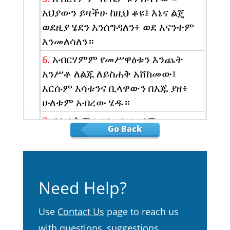
አህያውን ይዛችሁ ከዚህ ቆዩ፤ እኔና ልጄ
ወደዚያ ሄደን እንሰግዳለን፥ ወደ እናንተም
እንመለሳለን።
አብርሃምም የመሥዋዕቱን እንጨት
6.
አንሥቶ ለልጁ ለይስሐቅ አሸከመው፤
እርሱም እሳቱንና ቢላዋውን በእጁ ያዘ፥
ሁለቱም አብረው ሄዱ።
ይስሐቅም አባቱን አብርሃምን
7.
Go Back
ተናገረው። አባቴ ሆይ አለ። እርሱም።
እነሆኝ፥ ልጄ አለው። እሳቱና እንጨቱ
ይኸው አለ፤ የመሥዋዕቱ በግ ግን ወዴት
ነው? አለ።
Need Help?
አብርሃምም። ልጄ ሆይ፥ የመሥዋዕቱን
8.
በግ እግዚአብሔር ያዘጋጃል አለው፤
Use
Contact Us
page to reach us
ሁለቱም አብረው ሄዱ።
with questions, suggestions,